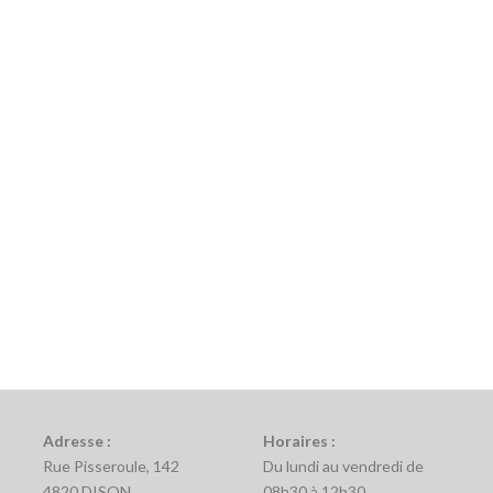
Adresse :
Horaires :
Rue Pisseroule, 142
Du lundi au vendredi de
4820 DISON
08h30 à 12h30