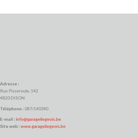
Adresse :
Rue Pisseroule, 142
4820 DISON
Téléphone :
087/140380
E-mail :
info@garageliegeois.be
Site web :
www.garageliegeois.be