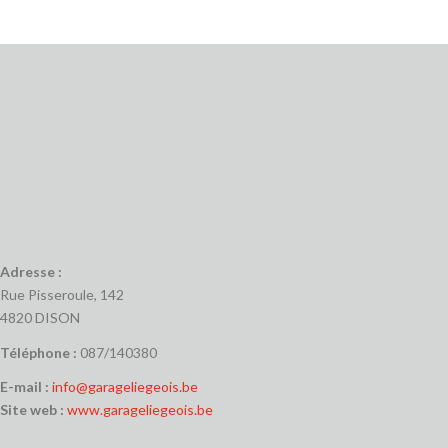
Adresse :
Rue Pisseroule, 142
4820 DISON
Téléphone :
087/140380
E-mail :
info@garageliegeois.be
Site web :
www.garageliegeois.be