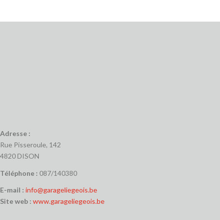
Adresse :
Rue Pisseroule, 142
4820 DISON
Téléphone :
087/140380
E-mail :
info@garageliegeois.be
Site web :
www.garageliegeois.be