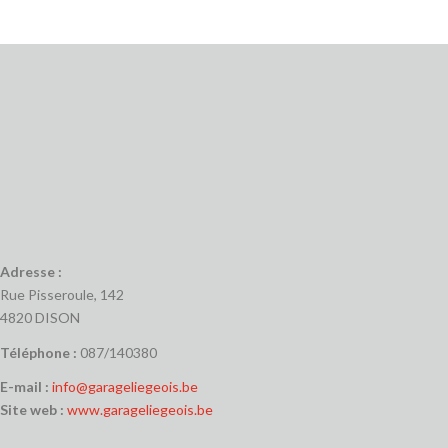
Adresse :
Rue Pisseroule, 142
4820 DISON
Téléphone :
087/140380
E-mail :
info@garageliegeois.be
Site web :
www.garageliegeois.be