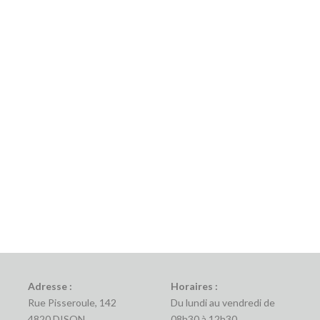
Adresse :
Horaires :
Rue Pisseroule, 142
Du lundi au vendredi de
4820 DISON
08h30 à 12h30