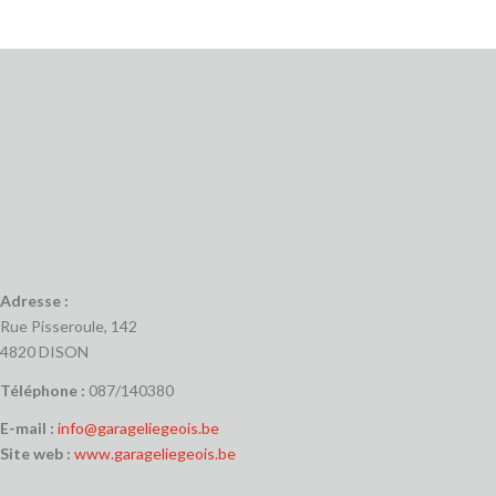
Adresse :
Rue Pisseroule, 142
4820 DISON
Téléphone :
087/140380
E-mail :
info@garageliegeois.be
Site web :
www.garageliegeois.be