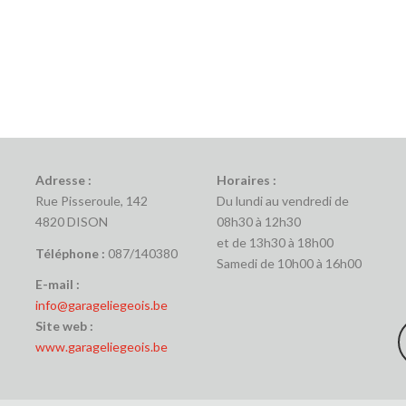
Adresse :
Horaires :
Rue Pisseroule, 142
Du lundi au vendredi de
4820 DISON
08h30 à 12h30
et de 13h30 à 18h00
Téléphone :
087/140380
Samedi de 10h00 à 16h00
E-mail :
info@garageliegeois.be
Site web :
www.garageliegeois.be