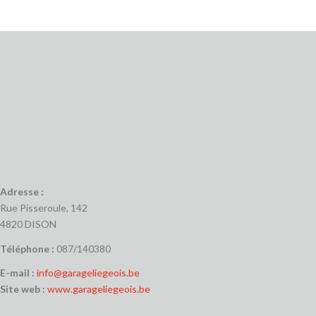
Adresse :
Rue Pisseroule, 142
4820 DISON
Téléphone :
087/140380
E-mail :
info@garageliegeois.be
Site web :
www.garageliegeois.be