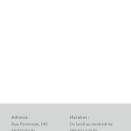
Adresse :
Horaires :
Rue Pisseroule, 142
Du lundi au vendredi de
4820 DISON
08h30 à 12h30