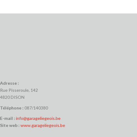
Adresse :
Rue Pisseroule, 142
4820 DISON
Téléphone :
087/140380
E-mail :
info@garageliegeois.be
Site web :
www.garageliegeois.be