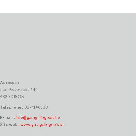
Adresse :
Rue Pisseroule, 142
4820 DISON
Téléphone :
087/140380
E-mail :
info@garageliegeois.be
Site web :
www.garageliegeois.be