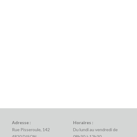
Adresse :
Horaires :
Rue Pisseroule, 142
Du lundi au vendredi de
4820 DISON
08h30 à 12h30