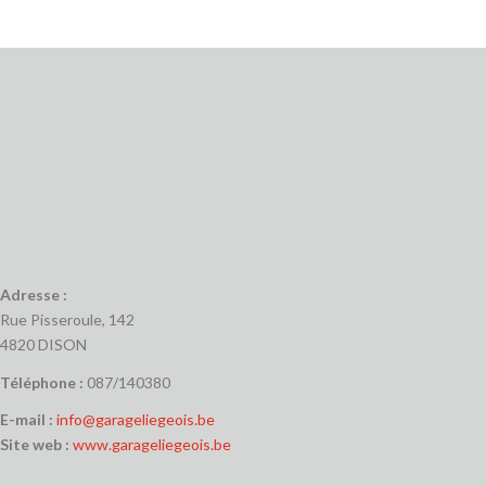
Adresse :
Rue Pisseroule, 142
4820 DISON
Téléphone :
087/140380
E-mail :
info@garageliegeois.be
Site web :
www.garageliegeois.be