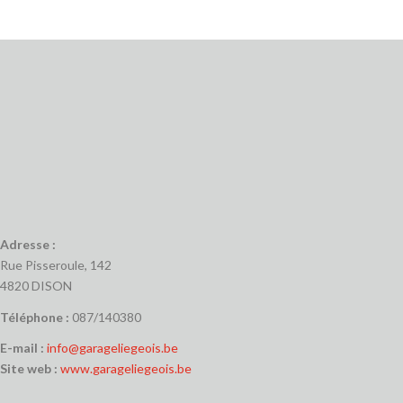
Adresse :
Rue Pisseroule, 142
4820 DISON
Téléphone :
087/140380
E-mail :
info@garageliegeois.be
Site web :
www.garageliegeois.be