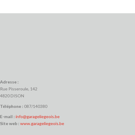
Adresse :
Rue Pisseroule, 142
4820 DISON
Téléphone :
087/140380
E-mail :
info@garageliegeois.be
Site web :
www.garageliegeois.be