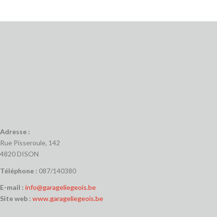
Adresse :
Rue Pisseroule, 142
4820 DISON
Téléphone :
087/140380
E-mail :
info@garageliegeois.be
Site web :
www.garageliegeois.be