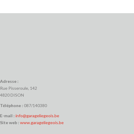
Adresse :
Rue Pisseroule, 142
4820 DISON
Téléphone :
087/140380
E-mail :
info@garageliegeois.be
Site web :
www.garageliegeois.be