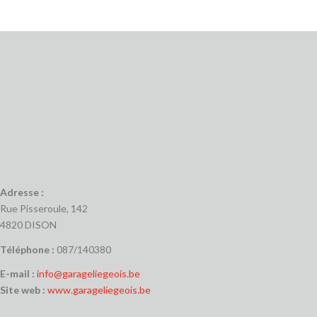
Adresse :
Rue Pisseroule, 142
4820 DISON
Téléphone :
087/140380
E-mail :
info@garageliegeois.be
Site web :
www.garageliegeois.be