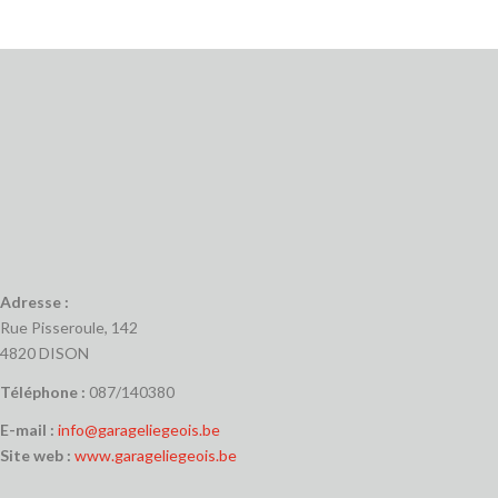
Adresse :
Rue Pisseroule, 142
4820 DISON
Téléphone :
087/140380
E-mail :
info@garageliegeois.be
Site web :
www.garageliegeois.be