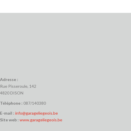
Adresse :
Rue Pisseroule, 142
4820 DISON
Téléphone :
087/140380
E-mail :
info@garageliegeois.be
Site web :
www.garageliegeois.be