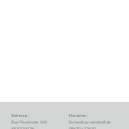
Adresse :
Horaires :
Rue Pisseroule, 142
Du lundi au vendredi de
4820 DISON
08h30 à 12h30