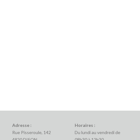
Adresse :
Horaires :
Rue Pisseroule, 142
Du lundi au vendredi de
4820 DISON
08h30 à 12h30