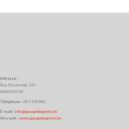
Adresse :
Rue Pisseroule, 142
4820 DISON
Téléphone :
087/140380
E-mail :
info@garageliegeois.be
Site web :
www.garageliegeois.be