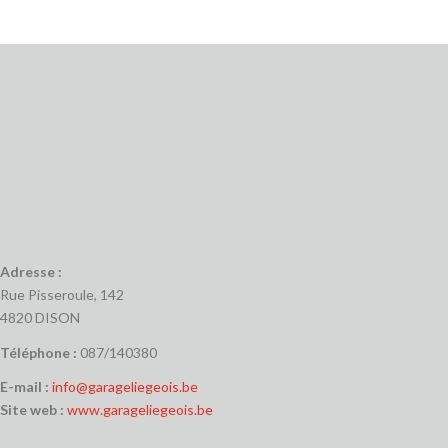
Adresse :
Rue Pisseroule, 142
4820 DISON
Téléphone :
087/140380
E-mail :
info@garageliegeois.be
Site web :
www.garageliegeois.be