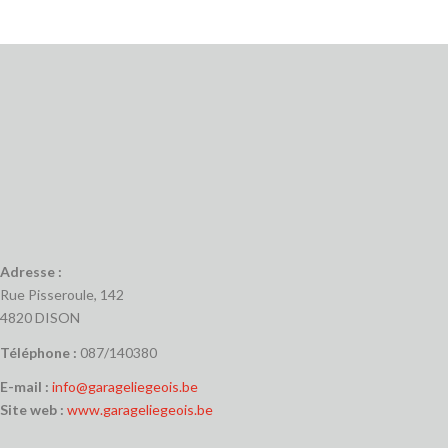
Adresse :
Rue Pisseroule, 142
4820 DISON
Téléphone :
087/140380
E-mail :
info@garageliegeois.be
Site web :
www.garageliegeois.be